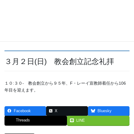
３月９日(日) 逝去者記念追悼礼拝
１０:３０- 主のもとに召された信仰の先達を覚えて礼拝をささげ
ます。
１３:３０-からは、墓苑にて墓前式をおこないます。
３月２日(日) 教会創立記念礼拝
１０:３０- 教会創立から９５年、F・レーイ宣教師着任から106
年目を迎えます。
Facebook
X
Bluesky
Threads
LINE