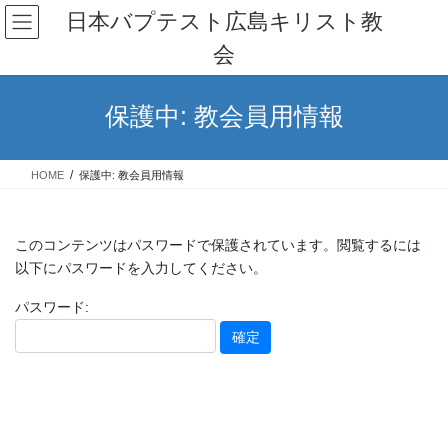
コ
ナ
日本バプテスト広島キリスト教
ン
ビ
会
テ
ゲ
ン
ー
ツ
シ
保護中: 教会員用情報
へ
ョ
ス
ン
キ
に
HOME
保護中: 教会員用情報
ッ
移
プ
動
このコンテンツはパスワードで保護されています。閲覧するには
以下にパスワードを入力してください。
パスワード: