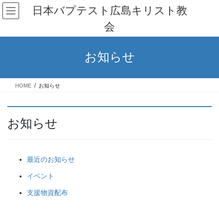
コ
ナ
日本バプテスト広島キリスト教
ン
ビ
会
テ
ゲ
ン
ー
ツ
シ
お知らせ
へ
ョ
ス
ン
キ
に
HOME
お知らせ
ッ
移
プ
動
お知らせ
最近のお知らせ
イベント
支援物資配布