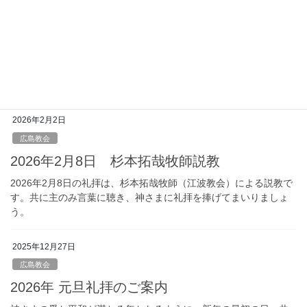
2026年4月5日 イースター礼拝
教会にとってクリスマスに並ぶ大切なイースターの礼拝を捧げ
ます。イエスさまが十字架にかかって殺され、三日目に蘇られた
日です。復活の朝、神さまの前にひざまずきながら、復活の光を
受けてまいりましょう。
2026年2月2日
広島教会
2026年2月8日 杉本拓哉牧師説教
2026年2月8日の礼拝は、杉本拓哉牧師（江波教会）による説教で
す。共に主のみ言葉に聴き、神さまに礼拝を捧げてまいりましょ
う。
2025年12月27日
広島教会
2026年 元旦礼拝のご案内