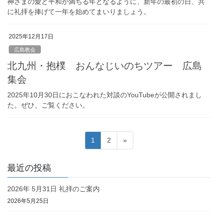
神さまの愛と平和が満ちる年となるように、新年の最初の日、共
に礼拝を捧げて一年を始めてまいりましょう。
2025年12月17日
広島教会
北九州・抱樸 おんなじいのちツアー 広島
集会
2025年10月30日におこなわれた対談のYouTubeが公開されまし
た。ぜひ、ご覧ください。
投
固
固
1
2
»
稿
定
定
ペ
ペ
の
最近の投稿
ー
ー
ペ
ジ
ジ
2026年 5月31日 礼拝のご案内
ー
2026年5月25日
ジ